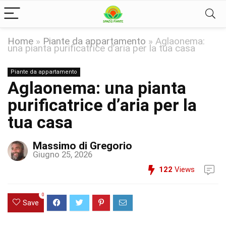
Home
»
Piante da appartamento
»
Aglaonema:
una pianta purificatrice d’aria per la tua casa
Piante da appartamento
Aglaonema: una pianta
purificatrice d’aria per la
tua casa
Massimo di Gregorio
Giugno 25, 2026
122
Views
0
Save