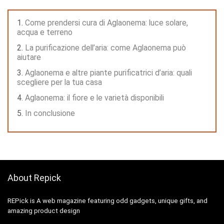
Come prendersi cura di Aglaonema: luce solare,
acqua e terreno
La purificazione dell’aria: come Aglaonema può
aiutare
Aglaonema e altre piante purificatrici d’aria: quali
scegliere per la tua casa
Aglaonema: il fiore e le varietà disponibili
In conclusione
About Repick
REPick is A web magazine featuring odd gadgets, unique gifts, and
amazing product design