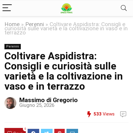
Home
»
Perenni
»
Coltivare Aspidistra: Consigli e
curiosità sulle varietà e la coltivazione in vaso e in
terrazzo
Perenni
Coltivare Aspidistra:
Consigli e curiosità sulle
varietà e la coltivazione in
vaso e in terrazzo
Massimo di Gregorio
Giugno 25, 2026
533
Views
0