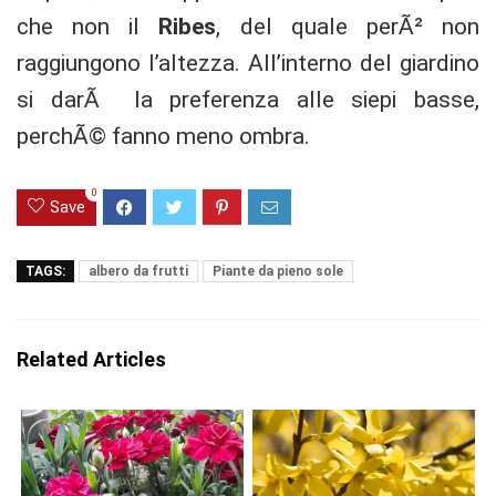
che non il
Ribes
, del quale perÃ² non
raggiungono l’altezza. All’interno del giardino
si darÃ la preferenza alle siepi basse,
perchÃ© fanno meno ombra.
0
Save
TAGS:
albero da frutti
Piante da pieno sole
Related Articles