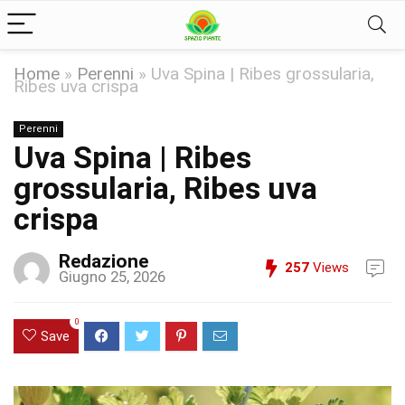
Home
»
Perenni
»
Uva Spina | Ribes grossularia,
Ribes uva crispa
Perenni
Uva Spina | Ribes
grossularia, Ribes uva
crispa
Redazione
257
Views
Giugno 25, 2026
0
Save