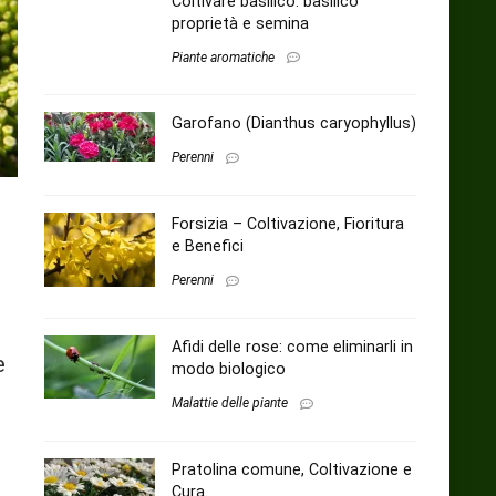
Coltivare basilico: basilico
proprietà e semina
Piante aromatiche
Garofano (Dianthus caryophyllus)
Perenni
Forsizia – Coltivazione, Fioritura
e Benefici
Perenni
Afidi delle rose: come eliminarli in
e
modo biologico
Malattie delle piante
Pratolina comune, Coltivazione e
Cura