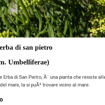
rba di san pietro
. Umbelliferae)
 Erba di San Pietro, Ã¨ una pianta che resiste all
del mare, la si puÃ² trovare vicino al mare.
no