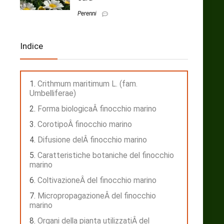
Perenni
Indice
Crithmum maritimum L. (fam.
Umbelliferae)
Forma biologicaÂ finocchio marino
CorotipoÂ finocchio marino
Difusione delÂ finocchio marino
Caratteristiche botaniche del finocchio
marino
ColtivazioneÂ del finocchio marino
MicropropagazioneÂ del finocchio
marino
Organi della pianta utilizzatiÂ del