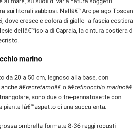
te al mare, su suoli di varia natura soggetti
ara sui litorali sabbiosi. Nellâ€™Arcipelago Tosca
ci, dove cresce e colora di giallo la fascia costiera
sie dellâ€™isola di Capraia, la cintura costiera d
ecristo.
occhio marino
to da 20 a 50 cm, legnoso alla base, con
a anche â€œ
cretamo
â€ o â€œ
finocchio marin
oâ€
 triangolare, sono due o tre-pennatosette con
a pianta lâ€™aspetto di una succulenta.
grossa ombrella formata 8-36 raggi robusti