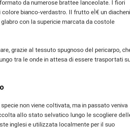
formato da numerose brattee lanceolate. I fiori
di colore bianco-verdastro. Il frutto eÌ€ un diachen
, glabro con la supericie marcata da costole
are, grazie al tessuto spugnoso del pericarpo, ch
ungo tra le onde in attesa di essere trasportati s
no
 specie non viene coltivata, ma in passato veniva
ccolta allo stato selvatico lungo le scogliere dell
ste inglesi e utilizzata localmente per il suo