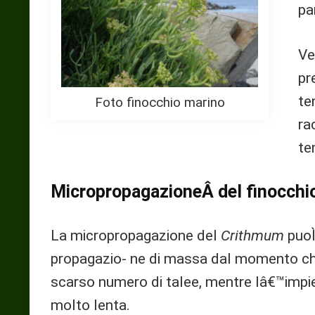
pa
Ve
pr
te
Foto finocchio marino
ra
te
MicropropagazioneÂ del finocchi
La micropropagazione del
Crithmum
puoÌ
propagazio- ne di massa dal momento che 
scarso numero di talee, mentre lâ€™impi
molto lenta.