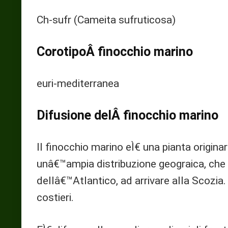
Ch-sufr (Cameita sufruticosa)
CorotipoÂ finocchio marino
euri-mediterranea
Difusione delÂ finocchio marino
Il finocchio marino eÌ€ una pianta origina
unâ€™ampia distribuzione geograica, che 
dellâ€™Atlantico, ad arrivare alla Scozia. I
costieri.