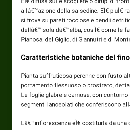
EÌ€ difusa sulle scogliere o dirupi di fron
allâ€™azione della salsedine. EÌ€ piuÌ€ r
si trova su pareti rocciose e pendii detriti
dellâ€™isola dâ€™elba, cosiÌ€ come le fale
Pianosa, del Giglio, di Giannutri e di Mont
Caratteristiche botaniche del fin
Pianta suffruticosa perenne con fusto al
portamento flessuoso o prostrato, dett
Le foglie glabre e carnose, con contorno
segmenti lanceolati che conferiscono all
Lâ€™infiorescenza eÌ€ costituita da una 