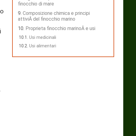
finocchio di mare
no
Composizione chimica e principi
attiviÂ del finocchio marino
Proprieta finocchio marinoÂ e usi
i
Usi medicinali
Usi alimentari
.