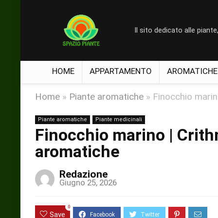
Il sito dedicato alle piante, a
HOME
APPARTAMENTO
AROMATICHE
Home
»
Piante aromatiche
»
Finocchio marin
Piante aromatiche
Piante medicinali
Finocchio marino | Crit
aromatiche
Redazione
Giugno 25, 2026
0
Save