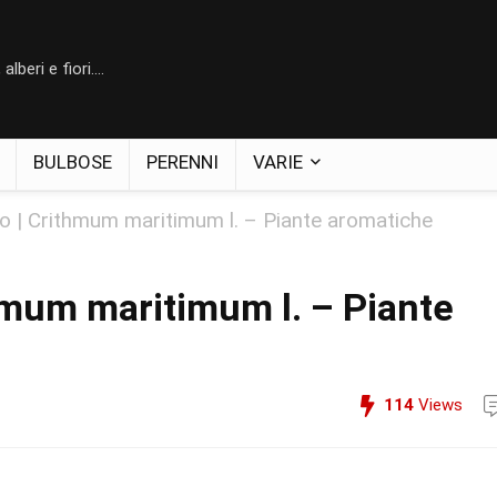
lberi e fiori....
BULBOSE
PERENNI
VARIE
o | Crithmum maritimum l. – Piante aromatiche
hmum maritimum l. – Piante
114
Views