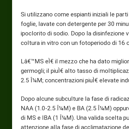
Si utilizzano come espianti iniziali le par
foglie, lavate con detergente per 30 minu
ipoclorito di sodio. Dopo la disinfezione ve
coltura in vitro con un fotoperiodo di 16 
Lâ€™MS eÌ€ il mezzo che ha dato migliori r
germogli; il piuÌ€ alto tasso di moltiplic
2.5 Î¼M; concentrazioni piuÌ€ elevate ind
Dopo alcune subculture la fase di radic
NAA (1.0-2.5 Î¼M) e BA (2.5 Î¼M) oppu
di MS e IBA (1 Î¼M). Una valida scelta pu
attenzione alla fase di acclimatazione de