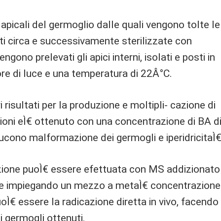
ti apicali del germoglio dalle quali vengono tolte le
ti circa e successivamente sterilizzate con
ngono prelevati gli apici interni, isolati e posti in
ore di luce e una temperatura di 22Â°C.
isultati per la produzione e moltipli- cazione di
azioni eÌ€ ottenuto con una concentrazione di BA d
ucono malformazione dei germogli e iperidricitaÌ€
azione puoÌ€ essere efettuata con MS addizionato
re impiegando un mezzo a metaÌ€ concentrazione
oÌ€ essere la radicazione diretta in vivo, facendo
i germogli ottenuti.