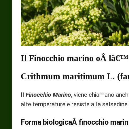
Il Finocchio marino oÂ lâ€™e
Crithmum maritimum L. (fam
Il
Finocchio Marino
, viene chiamano anche
alte temperature e resiste alla salsedine 
Forma biologicaÂ finocchio mari