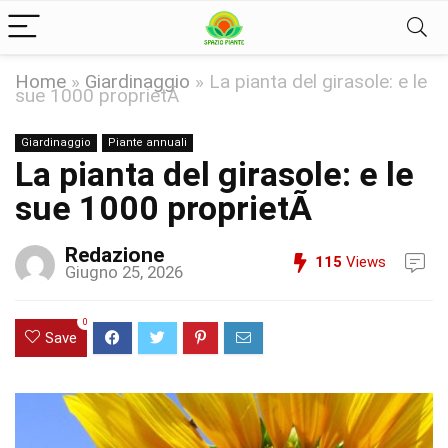
Home
»
Giardinaggio
»
La pianta del girasole: e le
sue 1000 proprietÃ
Giardinaggio
Piante annuali
La pianta del girasole: e le
sue 1000 proprietÃ
Redazione
115
Views
Giugno 25, 2026
0
Save