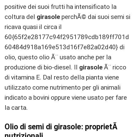
positive dei suoi frutti ha intensificato la
coltura del
girasole
perchÃ© dai suoi semi si
ricava quasi il circa il
60{65f2e28177c94f2951789cdb189ff701d
60484d918a169e513d16f7e82a02d40} di
olio, questo olio Ã¨ usato anche per la
produzione di bio-diesel. Il
girasole
Ã¨ ricco
di vitamina E. Dal resto della pianta viene
utilizzato come nutrimento per gli animali
indicato a bovini oppure viene usato per fare
la carta.
Olio di semi di girasole: proprietÃ
nutrizionali