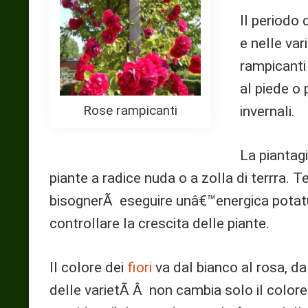
Il periodo 
e nelle var
rampicanti
al piede o
Rose rampicanti
invernali.
La piantag
piante a radice nuda o a zolla di terrra.
bisognerÃ eseguire unâ€™energica potatura
controllare la crescita delle piante.
Il colore dei
fiori
va dal bianco al rosa, da
delle varietÃ Â non cambia solo il colore