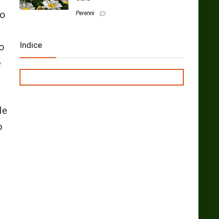
no
Perenni
Indice
o
e
le
o