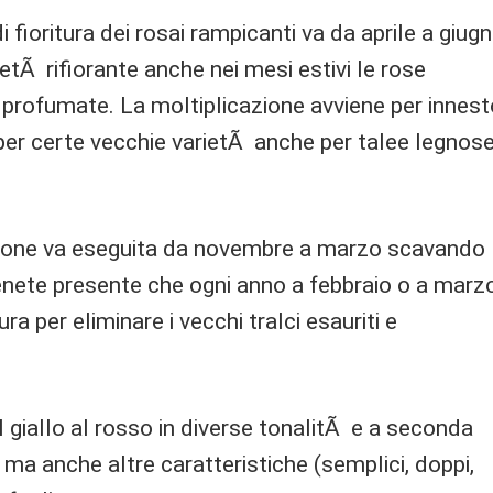
di fioritura dei rosai rampicanti va da aprile a giug
ietÃ rifiorante anche nei mesi estivi le rose
 profumate. La moltiplicazione avviene per innest
 per certe vecchie varietÃ anche per talee legnos
ione va eseguita da novembre a marzo scavando 
 Tenete presente che ogni anno a febbraio o a marz
 per eliminare i vecchi tralci esauriti e
l giallo al rosso in diverse tonalitÃ e a seconda
 ma anche altre caratteristiche (semplici, doppi,