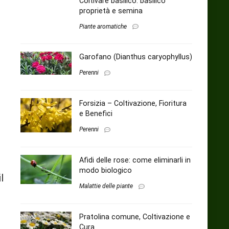
Coltivare basilico: basilico
proprietà e semina
Piante aromatiche
Garofano (Dianthus caryophyllus)
Perenni
Forsizia – Coltivazione, Fioritura
e Benefici
Perenni
Afidi delle rose: come eliminarli in
modo biologico
l
Malattie delle piante
Pratolina comune, Coltivazione e
Cura