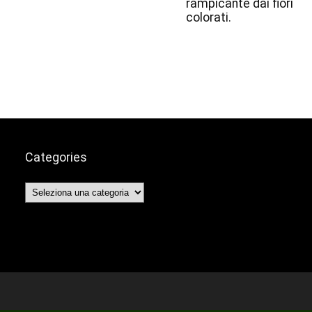
rampicante dai fiori
colorati.
Categories
Categories