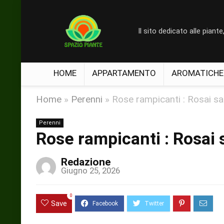
Il sito dedicato alle piante, a
HOME
APPARTAMENTO
AROMATICHE
Home
»
Perenni
»
Rose rampicanti : Rosai s
Perenni
Rose rampicanti : Rosai
Redazione
Giugno 25, 2026
0
Save