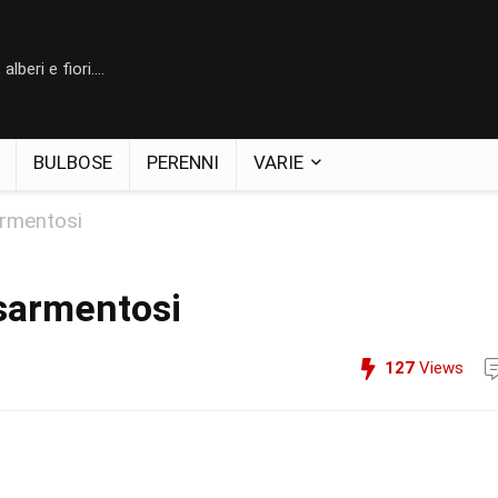
lberi e fiori....
BULBOSE
PERENNI
VARIE
armentosi
 sarmentosi
127
Views