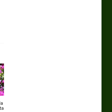
la
ta