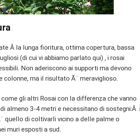
ura
e Â la lunga fioritura, ottima copertura, bassa
iosi (di cui vi abbiamo parlato qui) , i rosai
essibili. Non aderiscono ai supporti ma devono
i e colonne, ma il risultato Ã¨ meraviglioso.
 come gli altri Rosai con la differenza che vanno
 di almeno 3-4 metri e necessitano di sostegni:Â i
¨ quello di coltivarli vicino a delle palme o
nei muri esposti a sud.