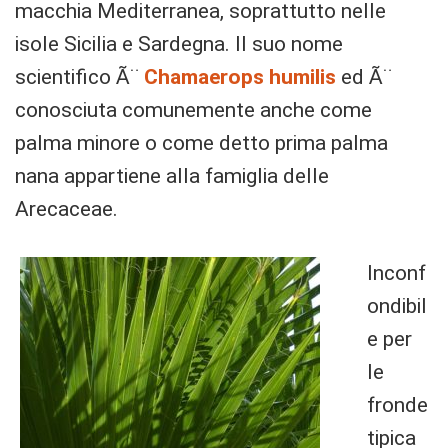
macchia Mediterranea, soprattutto nelle
isole Sicilia e Sardegna. Il suo nome
scientifico Ã¨
Chamaerops humilis
ed Ã¨
conosciuta comunemente anche come
palma minore o come detto prima palma
nana appartiene alla famiglia delle
Arecaceae.
Inconf
ondibil
e per
le
fronde
tipica