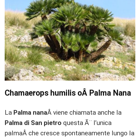
Chamaerops humilis oÂ
Palma Nana
La
Palma nana
Â viene chiamata anche la
Palma di San pietro
questa Ã¨ l’unica
palmaÂ che cresce spontaneamente lungo la