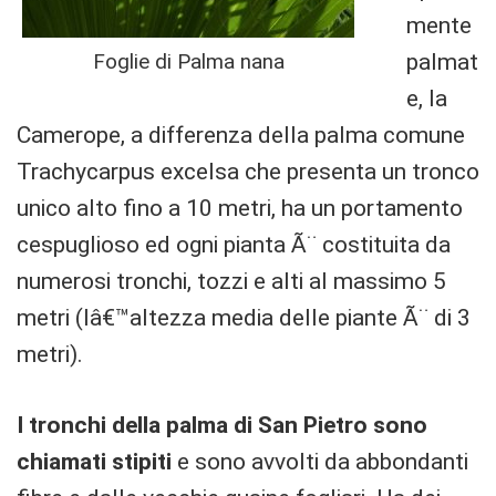
mente
Foglie di Palma nana
palmat
e, la
Camerope, a differenza della palma comune
Trachycarpus excelsa che presenta un tronco
unico alto fino a 10 metri, ha un portamento
cespuglioso ed ogni pianta Ã¨ costituita da
numerosi tronchi, tozzi e alti al massimo 5
metri (lâ€™altezza media delle piante Ã¨ di 3
metri).
I tronchi della palma di San Pietro sono
chiamati stipiti
e sono avvolti da abbondanti