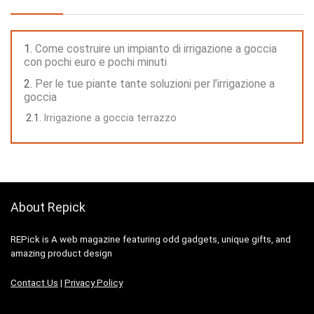
Come costruire un impianto di irrigazione a goccia
con pochi euro e pochi minuti
Per le tue piante tante soluzioni per l’irrigazione a
goccia
Irrigazione a goccia terrazzo
About Repick
REPick is A web magazine featuring odd gadgets, unique gifts, and
amazing product design
Contact Us
|
Privacy Policy