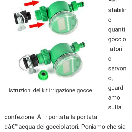
Per
stabilir
e
quanti
goccio
latori
ci
servon
o,
guardi
Istruzioni del kit irrigazione gocce
amo
sulla
confezione: Ã¨ riportata la portata
dâ€™acqua dei gocciolatori. Poniamo che sia