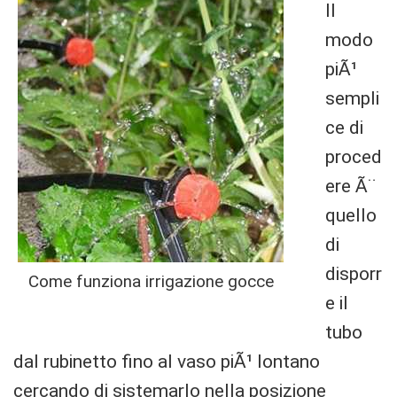
Il
modo
piÃ¹
sempli
ce di
proced
ere Ã¨
quello
di
disporr
Come funziona irrigazione gocce
e il
tubo
dal rubinetto fino al vaso piÃ¹ lontano
cercando di sistemarlo nella posizione