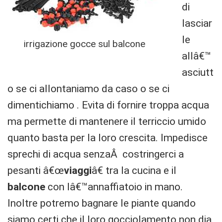
di
lasciar
le
irrigazione gocce sul balcone
allâ€™
asciutt
o se ci allontaniamo da caso o se ci
dimentichiamo . Evita di fornire troppa acqua
ma permette di mantenere il terriccio umido
quanto basta per la loro crescita. Impedisce
sprechi di acqua senzaÂ costringerci a
pesanti â€œ
viaggi
â€ tra la cucina e il
balcone
con lâ€™annaffiatoio in mano.
Inoltre potremo bagnare le piante quando
siamo certi che il loro gocciolamento non dia