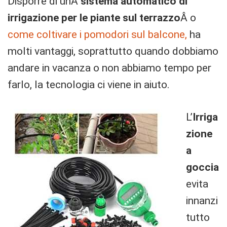
Disporre di unÂ
sistema automatico di
irrigazione per le piante sul terrazzo
Â o
come coltivare i pomodori sul balcone,
ha
molti vantaggi, soprattutto quando dobbiamo
andare in vacanza o non abbiamo tempo per
farlo, la tecnologia ci viene in aiuto.
L’
Irriga
zione
a
goccia
evita
innanzi
tutto