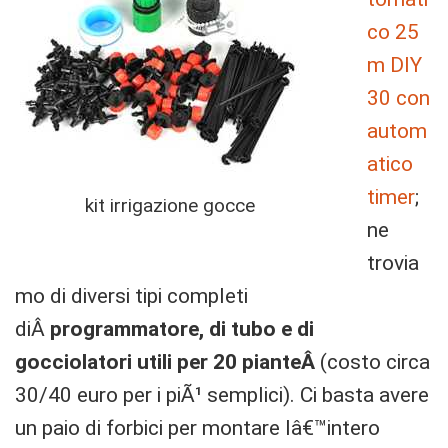
co 25
m DIY
30 con
autom
atico
timer
;
kit irrigazione gocce
ne
trovia
mo di diversi tipi completi
diÂ
programmatore, di tubo e di
gocciolatori utili per 20 pianteÂ
(costo circa
30/40 euro per i piÃ¹ semplici). Ci basta avere
un paio di forbici per montare lâ€™intero