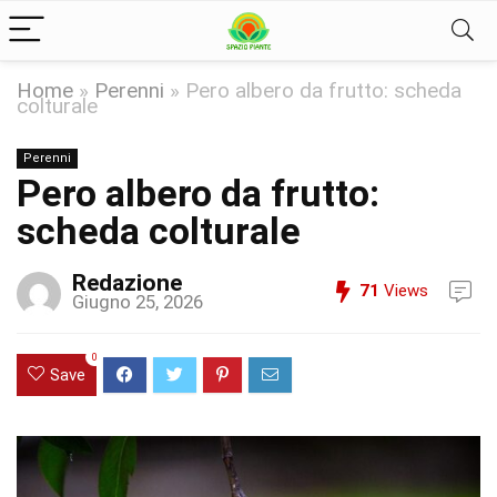
Home
»
Perenni
»
Pero albero da frutto: scheda
colturale
Perenni
Pero albero da frutto:
scheda colturale
Redazione
71
Views
Giugno 25, 2026
0
Save