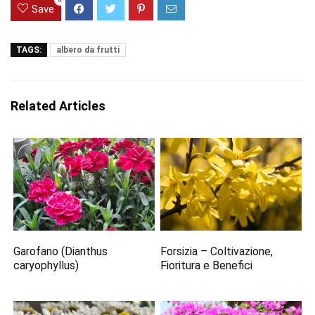
0
Save
TAGS:
albero da frutti
Related Articles
Garofano (Dianthus
Forsizia – Coltivazione,
caryophyllus)
Fioritura e Benefici