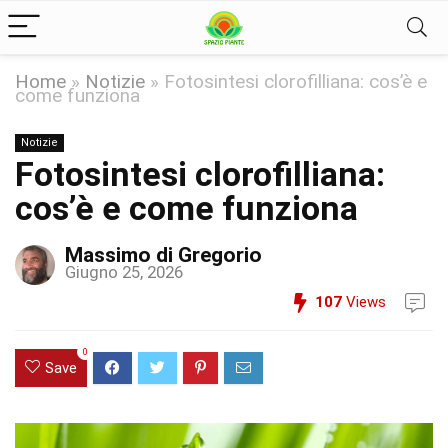
Home
»
Notizie
»
Fotosintesi clorofilliana: cos’è e
come funziona
Notizie
Fotosintesi clorofilliana:
cos’è e come funziona
Massimo di Gregorio
Giugno 25, 2026
107
Views
0
Save