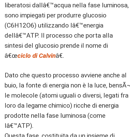
liberatosi dallâ€™acqua nella fase luminosa,
sono impiegati per produrre glucosio
(C6H12O6) utilizzando lâ€™energia
dellâ€™ATP. Il processo che porta alla
sintesi del glucosio prende il nome di
â€œ
ciclo di Calvin
â€.
Dato che questo processo avviene anche al
buio, la fonte di energia non è la luce, bensÃ¬
le molecole (atomi uguali o diversi, legati fra
loro da legame chimico) ricche di energia
prodotte nella fase luminosa (come
lâ€™ATP).
Questa fase, costituita da un insieme di